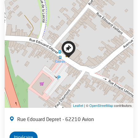
+
−
Leaflet
| ©
OpenStreetMap
contributors
Rue Edouard Depret
- 62210 Avion
Itinéraire