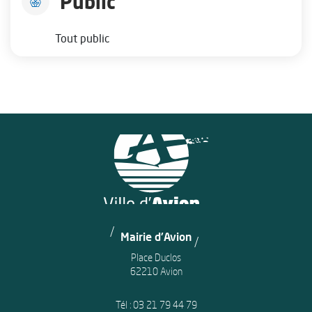
Public
Tout public
Mairie d'Avion
Place Duclos
62210 Avion
Tél :
03 21 79 44 79