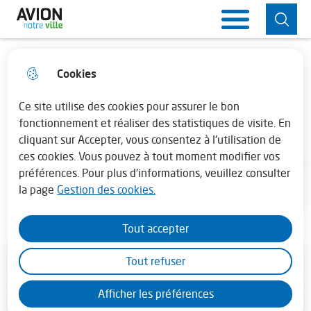
Aller
Aller au
Consulter
Aller à la
Ville d'Avion
Menu principal
au
contenu
le plan du
recherche
menu
principal
site
Cookies
Horaires de la mairie
fermer 
ZOOTOPIE 2
Lundi : 13h30 - 17h30
Ce site utilise des cookies pour assurer le bon
Cinéma
fonctionnement et réaliser des statistiques de visite. En
cliquant sur Accepter, vous consentez à l'utilisation de
Mardi au vendredi : 08h30 - 12h00 et de
ces cookies. Vous pouvez à tout moment modifier vos
13h45 - 17h30
Accueil
préférences. Pour plus d'informations, veuillez consulter
la page
Gestion des cookies.
En juillet - août la mairie est fermée le
samedi
Tout accepter
Tout refuser
Décembre
2025
Afficher les préférences