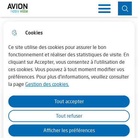
Aller
Aller au
Consulter
Aller à la
Ville d'Avion
Menu principal
au
contenu
le plan du
recherche
menu
principal
site
Cookies
Horaires de la mairie
fermer 
Éducation / Scolarité
Lundi : 13h30 - 17h30
Ce site utilise des cookies pour assurer le bon
fonctionnement et réaliser des statistiques de visite. En
cliquant sur Accepter, vous consentez à l'utilisation de
Mardi au vendredi : 08h30 - 12h00 et de
Accueil
ces cookies. Vous pouvez à tout moment modifier vos
13h45 - 17h30
préférences. Pour plus d'informations, veuillez consulter
la page
Gestion des cookies.
En juillet - août la mairie est fermée le
samedi
Tout accepter
Tout refuser
Afficher les préférences