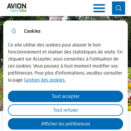
Aller
Aller au
Consulter
Aller à la
Ville d'Avion
Menu principal
au
contenu
le plan du
recherche
menu
principal
site
Cookies
Horaires de la mairie
fermer 
Lundi : 13h30 - 17h30
Ce site utilise des cookies pour assurer le bon
fonctionnement et réaliser des statistiques de visite. En
cliquant sur Accepter, vous consentez à l'utilisation de
Mardi au vendredi : 08h30 - 12h00 et de
ces cookies. Vous pouvez à tout moment modifier vos
13h45 - 17h30
préférences. Pour plus d'informations, veuillez consulter
la page
Gestion des cookies.
En juillet - août la mairie est fermée le
samedi
Tout accepter
Tout refuser
MON QUOTIDIEN
Afficher les préférences