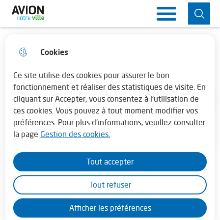
Aller
Aller au
Consulter
Aller à la
Ville d'Avion
Menu principal
au
contenu
le plan du
recherche
menu
principal
site
Cookies
Horaires de la mairie
fermer 
Les équipements municipaux
Lundi : 13h30 - 17h30
Ce site utilise des cookies pour assurer le bon
fonctionnement et réaliser des statistiques de visite. En
cliquant sur Accepter, vous consentez à l'utilisation de
Mardi au vendredi : 08h30 - 12h00 et de
Accueil
ces cookies. Vous pouvez à tout moment modifier vos
13h45 - 17h30
préférences. Pour plus d'informations, veuillez consulter
la page
Gestion des cookies.
En juillet - août la mairie est fermée le
samedi
Moteur de recherche
Tout accepter
Tout refuser
Afficher les préférences