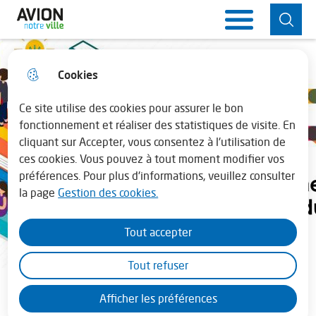
Aller
Aller au
Consulter
Aller à la
Ville d'Avion
Menu principal
au
contenu
le plan du
recherche
menu
principal
site
Cookies
Horaires de la mairie
fermer 
Lundi : 13h30 - 17h30
Ce site utilise des cookies pour assurer le bon
fonctionnement et réaliser des statistiques de visite. En
cliquant sur Accepter, vous consentez à l'utilisation de
Mardi au vendredi : 08h30 - 12h00 et de
ces cookies. Vous pouvez à tout moment modifier vos
13h45 - 17h30
préférences. Pour plus d'informations, veuillez consulter
la page
Gestion des cookies.
En juillet - août la mairie est fermée le
samedi
Tout accepter
Tout refuser
Programme de Réussite
Afficher les préférences