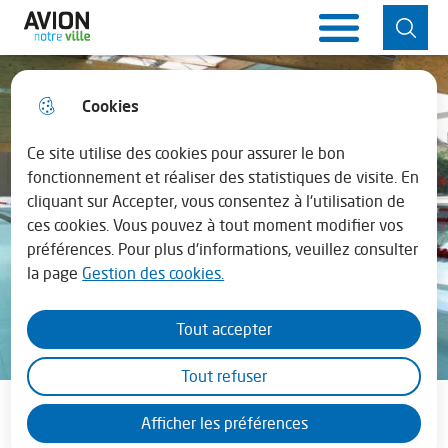
Aller
Aller au
Consulter
Aller à la
Ville d'Avion
Menu principal
au
contenu
le plan du
recherche
menu
principal
site
Cookies
Horaires de la mairie
fermer 
Lundi : 13h30 - 17h30
Ce site utilise des cookies pour assurer le bon
fonctionnement et réaliser des statistiques de visite. En
cliquant sur Accepter, vous consentez à l'utilisation de
Mardi au vendredi : 08h30 - 12h00 et de
ces cookies. Vous pouvez à tout moment modifier vos
13h45 - 17h30
préférences. Pour plus d'informations, veuillez consulter
la page
Gestion des cookies.
En juillet - août la mairie est fermée le
samedi
Tout accepter
Tout refuser
Piscine municipale
Afficher les préférences