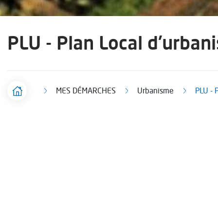
PLU - Plan Local d'urban
MES DÉMARCHES
Urbanisme
PLU - 
Accueil
F
i
l
d
'
Pour tout renseignement, vous pouvez con
A
r