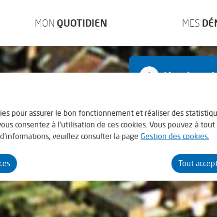
enu principal
Consulter le plan du site
MON
QUOTIDIEN
MES
DÉ
Horaires d
Lundi : 13h30 - 17h3
kies pour assurer le bon fonctionnement et réaliser des statistiqu
Mardi au vendredi : 0
 vous consentez à l'utilisation de ces cookies. Vous pouvez à to
d'informations, veuillez consulter la page
Gestion des cookies.
En juillet - août la 
nces
Tout accep