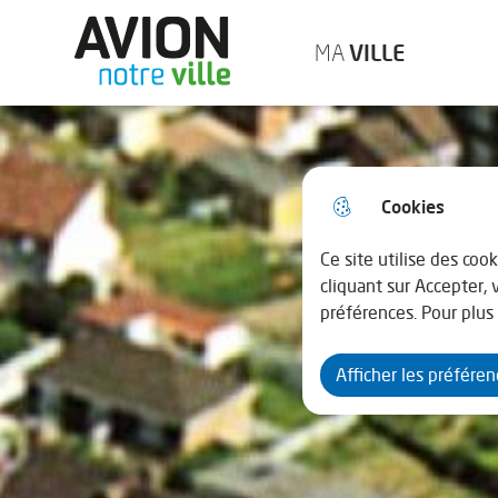
Menu principal
Aller au menu
Aller à la recherche
Aller au cont
MA
VILLE
Ville d'Avion
Cookies
Ce site utilise des coo
cliquant sur Accepter,
préférences. Pour plus 
Afficher les préfére