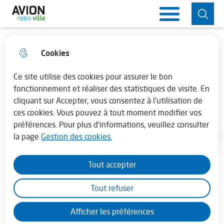
Aller
Aller au
Consulter
Aller à la
Ville d'Avion
Menu principal
au
contenu
le plan du
recherche
menu
principal
site
Cookies
Horaires de la mairie
fermer 
Votez pour le nom de la future
Lundi : 13h30 - 17h30
Ce site utilise des cookies pour assurer le bon
piscine municipale
fonctionnement et réaliser des statistiques de visite. En
cliquant sur Accepter, vous consentez à l'utilisation de
Mardi au vendredi : 08h30 - 12h00 et de
Evénement
ces cookies. Vous pouvez à tout moment modifier vos
13h45 - 17h30
préférences. Pour plus d'informations, veuillez consulter
la page
Gestion des cookies.
Accueil
En juillet - août la mairie est fermée le
samedi
Tout accepter
Tout refuser
Sommaire
Afficher les préférences