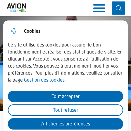
Aller
Aller au
Consulter
Aller à la
Ville d'Avion
Menu principal
au
contenu
le plan du
recherche
menu
principal
site
Cookies
Horaires de la mairie
fermer 
Lundi : 13h30 - 17h30
Ce site utilise des cookies pour assurer le bon
fonctionnement et réaliser des statistiques de visite. En
cliquant sur Accepter, vous consentez à l'utilisation de
Mardi au vendredi : 08h30 - 12h00 et de
ces cookies. Vous pouvez à tout moment modifier vos
13h45 - 17h30
préférences. Pour plus d'informations, veuillez consulter
la page
Gestion des cookies.
En juillet - août la mairie est fermée le
samedi
Tout accepter
Sportif
Tout refuser
Salle de billard
Afficher les préférences