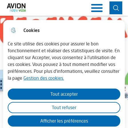
Aller
Aller au
Consulter
Aller à la
Ville d'Avion
Menu principal
au
contenu
le plan du
recherche
menu
principal
site
Cookies
Horaires de la mairie
fermer 
Lundi : 13h30 - 17h30
Ce site utilise des cookies pour assurer le bon
fonctionnement et réaliser des statistiques de visite. En
cliquant sur Accepter, vous consentez à l'utilisation de
Mardi au vendredi : 08h30 - 12h00 et de
ces cookies. Vous pouvez à tout moment modifier vos
13h45 - 17h30
préférences. Pour plus d'informations, veuillez consulter
la page
Gestion des cookies.
En juillet - août la mairie est fermée le
samedi
Tout accepter
Tout refuser
Recensement
Afficher les préférences