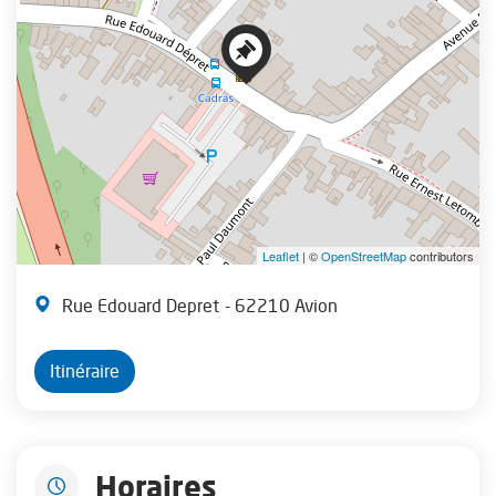
Leaflet
| ©
OpenStreetMap
contributors
Rue Edouard Depret
- 62210 Avion
Itinéraire
Horaires