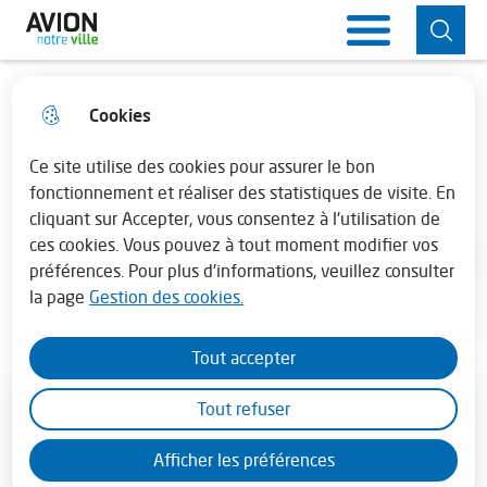
Aller
Aller au
Consulter
Aller à la
Ville d'Avion
Menu principal
au
contenu
le plan du
recherche
menu
principal
site
Cookies
Horaires de la mairie
fermer 
MORTAL KOMBAT II
Lundi : 13h30 - 17h30
Ce site utilise des cookies pour assurer le bon
Cinéma
fonctionnement et réaliser des statistiques de visite. En
cliquant sur Accepter, vous consentez à l'utilisation de
Mardi au vendredi : 08h30 - 12h00 et de
ces cookies. Vous pouvez à tout moment modifier vos
13h45 - 17h30
Accueil
préférences. Pour plus d'informations, veuillez consulter
la page
Gestion des cookies.
En juillet - août la mairie est fermée le
samedi
Tout accepter
Tout refuser
Juin
2026
Afficher les préférences