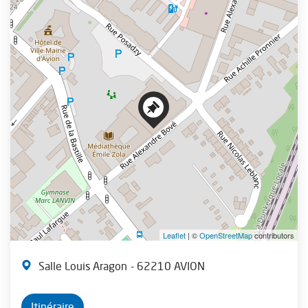
+
−
Leaflet
| ©
OpenStreetMap
contributors
Salle Louis Aragon
- 62210 AVION
Itinéraire