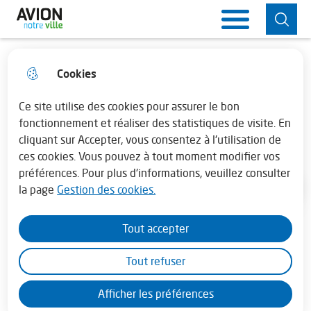
Aller
Aller au
Consulter
Aller à la
Ville d'Avion
Menu principal
au
contenu
le plan du
recherche
menu
principal
site
Cookies
Horaires de la mairie
fermer 
MICHÈLE BERNARD,CHANSONS
Lundi : 13h30 - 17h30
Ce site utilise des cookies pour assurer le bon
FRANCAISES
fonctionnement et réaliser des statistiques de visite. En
cliquant sur Accepter, vous consentez à l'utilisation de
Mardi au vendredi : 08h30 - 12h00 et de
Culture
ces cookies. Vous pouvez à tout moment modifier vos
13h45 - 17h30
préférences. Pour plus d'informations, veuillez consulter
la page
Gestion des cookies.
Accueil
En juillet - août la mairie est fermée le
samedi
Tout accepter
Tout refuser
DANS LE CADRE DU FESTIVAL LES
ENCHANTEURS
Afficher les préférences