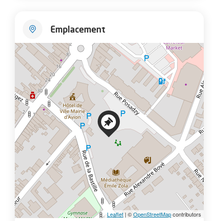
Emplacement
+
−
Leaflet
| ©
OpenStreetMap
contributors