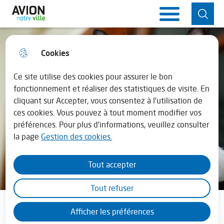
Aller
Aller au
Consulter
Aller à la
Ville d'Avion
Menu principal
au
contenu
le plan du
recherche
menu
principal
site
Cookies
Horaires de la mairie
fermer 
Lundi : 13h30 - 17h30
Ce site utilise des cookies pour assurer le bon
fonctionnement et réaliser des statistiques de visite. En
cliquant sur Accepter, vous consentez à l'utilisation de
Mardi au vendredi : 08h30 - 12h00 et de
ces cookies. Vous pouvez à tout moment modifier vos
13h45 - 17h30
préférences. Pour plus d'informations, veuillez consulter
la page
Gestion des cookies.
En juillet - août la mairie est fermée le
samedi
Tout accepter
Protection animale
Tout refuser
Les Ch'avionnais
Afficher les préférences