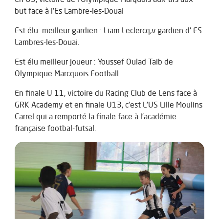
but face à l’Es Lambre-les-Douai
Est élu
meilleur gardien : Liam Leclercq,v gardien d' ES
Lambres-les-Douai.
Est élu meilleur joueur :
Youssef Oulad Taib de
Olympique Marcquois Football
En finale U 11, victoire du Racing Club de Lens face à
GRK Academy et en finale U13, c’est L’US Lille Moulins
Carrel qui a remporté la finale face à l’académie
française footbal-futsal.
Zoom