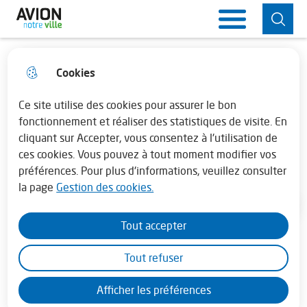
Aller
Aller au
Consulter
Aller à la
Ville d'Avion
Menu principal
au
contenu
le plan du
recherche
menu
principal
site
Cookies
Horaires de la mairie
fermer 
De belles affiches et une pluie
Lundi : 13h30 - 17h30
Ce site utilise des cookies pour assurer le bon
de buts au 33 ème superball de
fonctionnement et réaliser des statistiques de visite. En
l’Artois
cliquant sur Accepter, vous consentez à l'utilisation de
Mardi au vendredi : 08h30 - 12h00 et de
ces cookies. Vous pouvez à tout moment modifier vos
13h45 - 17h30
Sport
préférences. Pour plus d'informations, veuillez consulter
la page
Gestion des cookies.
En juillet - août la mairie est fermée le
samedi
Accueil
Tout accepter
Tout refuser
Le Superball de l'Artois est bien plus
Afficher les préférences
qu’un simple tournoi de football :