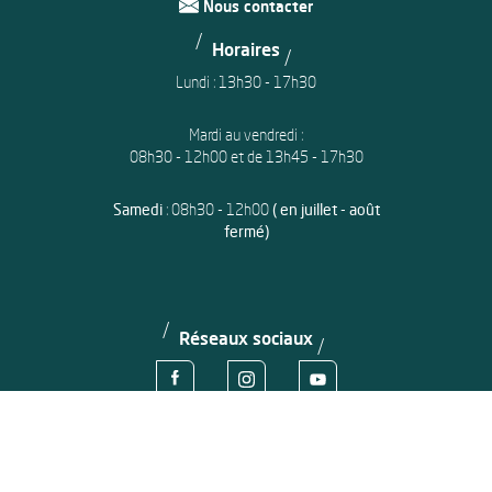
Nous contacter
Horaires
Lundi : 13h30 - 17h30
Mardi au vendredi :
08h30 - 12h00 et de 13h45 - 17h30
Samedi
: 08h30 - 12h00
( en juillet - août
fermé)
Réseaux sociaux
Voir la page Facebook de la ville d'Avion
Voir le compte Instagram de la ville d'
Voir le compte Youtube de la
Mentions légales
Modalités relatives aux cookies