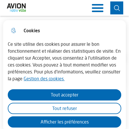
Aller
Aller au
Consulter
Aller à la
Ville d'Avion
Menu principal
au
contenu
le plan du
recherche
menu
principal
site
Cookies
Horaires de la mairie
fermer 
Associations Avionnaises
Lundi : 13h30 - 17h30
Ce site utilise des cookies pour assurer le bon
fonctionnement et réaliser des statistiques de visite. En
cliquant sur Accepter, vous consentez à l'utilisation de
Mardi au vendredi : 08h30 - 12h00 et de
Accueil
ces cookies. Vous pouvez à tout moment modifier vos
13h45 - 17h30
préférences. Pour plus d'informations, veuillez consulter
la page
Gestion des cookies.
En juillet - août la mairie est fermée le
samedi
Moteur de recherche
Tout accepter
Tout refuser
Afficher les préférences