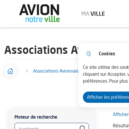
Menu principal
Aller au menu
Aller à la recherche
Aller au cont
MA
VILLE
Ville d'Avion
Associations Avionnaise
Cookies
Ce site utilise des coo
Associations Avionnaises
Accueil
F
cliquant sur Accepter,
préférences. Pour plus 
i
l
Afficher les préfére
d
Vue
Afficher
attachée
Moteur de recherche
'
Résultat