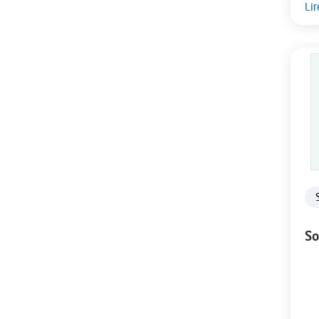
Lir
So