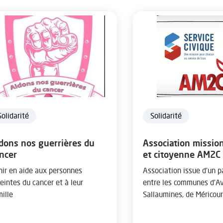
Solidarité
Solidarité
dons nos guerrières du
Association mission
ncer
et citoyenne AM2C
nir en aide aux personnes
Association issue d'un p
eintes du cancer et à leur
entre les communes d'Av
mille
Sallaumines, de Méricourt
Montigny et de Drocourt.
vocation de mutualiser 