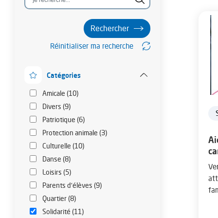
A
r
i
Catégories
Réinitialiser ma recherche
a
n
Catégories
e
Amicale (10)
Divers (9)
Patriotique (6)
Protection animale (3)
Ai
Culturelle (10)
ca
Danse (8)
Ve
Loisirs (5)
att
Parents d'élèves (9)
fa
Quartier (8)
Solidarité (11)