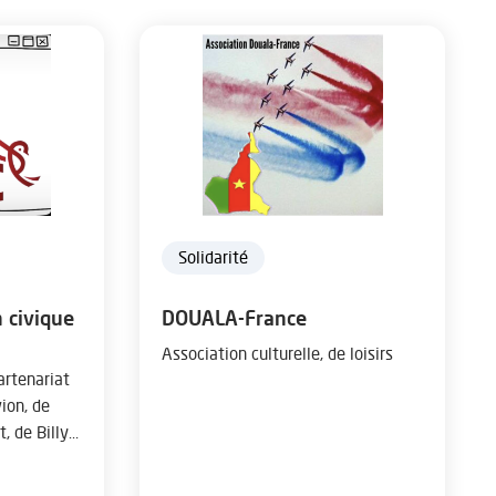
Solidarité
 civique
DOUALA-France
Association culturelle, de loisirs
artenariat
ion, de
, de Billy-
 Elle a pour
les moyens