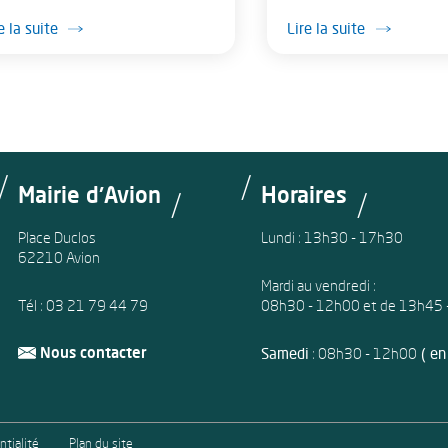
e la suite
Lire la suite
Mairie d'Avion
Horaires
Place Duclos
Lundi : 13h30 - 17h30
62210 Avion
Mardi au vendredi :
Tél :
03 21 79 44 79
08h30 - 12h00 et de 13h45 
Nous contacter
Samedi
: 08h30 - 12h00
( en 
ntialité
Plan du site