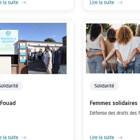
e la suite
Lire la suite
nécessaire au recrutemen
Solidarité
Solidarité
 Fouad
Femmes solidaires
Défense des droits des
e la suite
Lire la suite