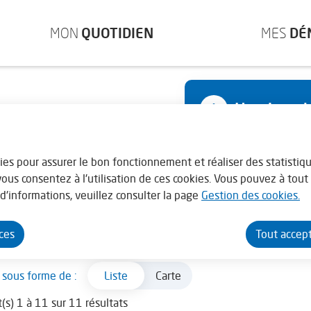
enu principal
Consulter le plan du site
MON
QUOTIDIEN
MES
DÉ
Horaires d
s
Lundi : 13h30 - 17h3
kies pour assurer le bon fonctionnement et réaliser des statistiqu
Mardi au vendredi : 0
 vous consentez à l'utilisation de ces cookies. Vous pouvez à to
d'informations, veuillez consulter la page
Gestion des cookies.
En juillet - août la 
nces
Tout accep
Carte
 sous forme de :
Liste
(s) 1 à 11 sur 11 résultats