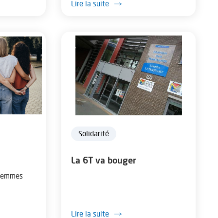
Lire la suite
t...
Solidarité
La 6T va bouger
 femmes
Lire la suite